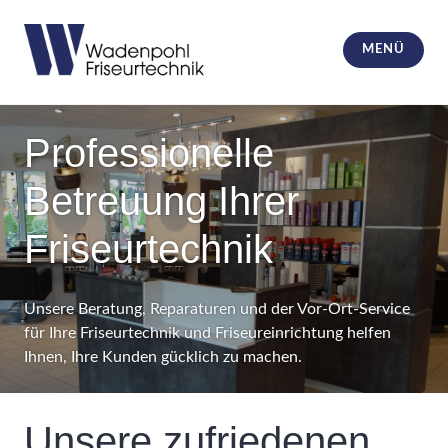
Zum
Inhalt
MENÜ
springen
Wadenpohl Friseurtechnik und
Friseureinrichtungen
Professionelle
Betreuung Ihrer
Friseurtechnik
Unsere Beratung, Reparaturen und der Vor-Ort-Service
für Ihre Friseurtechnik und Friseureinrichtung helfen
Ihnen, Ihre Kunden gücklich zu machen.
Unsere zufriedenen