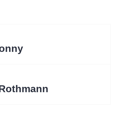
gation
onny
 Rothmann