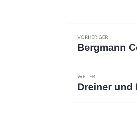
Beitragsnavi
VORHERIGER
Bergmann C
Vorheriger
Beitrag:
WEITER
Dreiner und
Nächster
Beitrag: