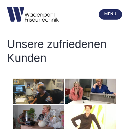
Zum
Inhalt
MENÜ
springen
Wadenpohl Friseurtechnik und
Friseureinrichtungen
Unsere zufriedenen
Kunden