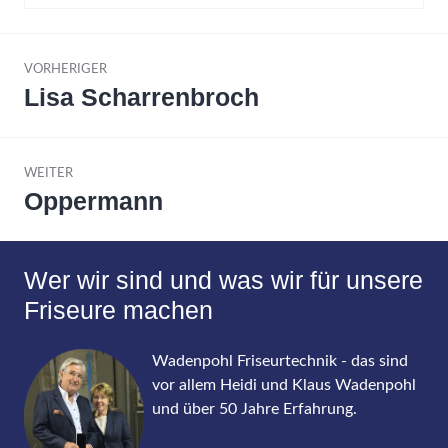
Beitragsnavigation
VORHERIGER
Lisa Scharrenbroch
Vorheriger
Beitrag:
WEITER
Oppermann
Nächster
Beitrag:
Wer wir sind und was wir für unsere
Friseure machen
Wadenpohl Friseurtechnik - das sind
vor allem Heidi und Klaus Wadenpohl
und über 50 Jahre Erfahrung.